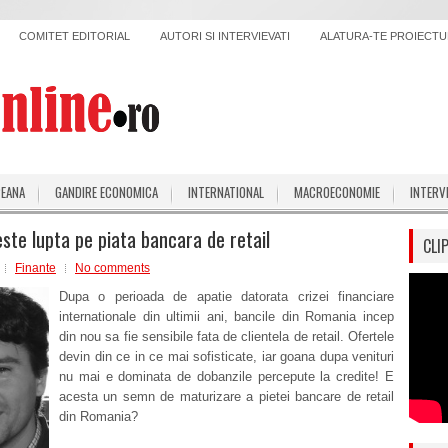
COMITET EDITORIAL
AUTORI SI INTERVIEVATI
ALATURA-TE PROIECTUL
PEANA
GANDIRE ECONOMICA
INTERNATIONAL
MACROECONOMIE
INTERV
este lupta pe piata bancara de retail
CLI
Finante
No comments
Dupa o perioada de apatie datorata crizei financiare
internationale din ultimii ani, bancile din Romania incep
din nou sa fie sensibile fata de clientela de retail. Ofertele
devin din ce in ce mai sofisticate, iar goana dupa venituri
nu mai e dominata de dobanzile percepute la credite! E
acesta un semn de maturizare a pietei bancare de retail
din Romania?