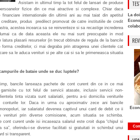
TES
Asistam in ultimul timp la tot felul de lansari de produse
persoanelor fizice din ce mai atractive si complexe. Chiar daca
La doi
e financiare internationale din ultimii ani au mai taiat din apetitul
Econo
 creditare, produs predilect promovat de catre institutiile de credit
colabor
astra, acestea incearca sa se reinventeze si sa recastige increderea
. Numai ca de data aceasta ele nu mai sunt preocupate in mod
REV
 latura plasarii resurselor (in trecut obtinute de regula de la bancile
forma creditelor, ci mai degraba prin atragerea unei clientele cat
 care sa le aduca venituri si pe alte cai si sa le primeneasca situatia
campurile de bataie unde se duc luptele?
 timp, bancile lanseaza pachete de cont curent din ce in ce mai
garnisite cu tot felul de servicii atasate, inclusiv servicii non-
ientela tinta vizata sunt salariatii, pentru a-si domicilia veniturile
n conturile lor. Daca in urma cu aproximativ zece ani bancile
Econo
nopoluri, iar salariatul devenea captivul unui card de debit ce ii
 venituri prin diverse comisioane, acum situatia se schimba.
 cont curent unde isi incaseaza salariul este croit dupa “chipul si
Com
sa”, oferindu-i-se diverse facilitati si gratuitati in schimbul unui
rd si transparent.