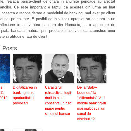
ale, realatia banca-client deficitara in anumite perioade au afectat
ancilor. Ce este important e faptul ca acestea din urma au luat
i incearca o reconsiderare a modelului de banking, mai axat pe client
cupat pe calitate. E posibil ca in viitorul apropiat sa asistam la un
nflexiune in activitatea bancara din Romania, la o apropiere de
 piata bancara matura, prin produse si servicii caracteristice unor
ete si atitudine fata de client.
d Posts
sei
Digitalizarea in
Caracterul
De la “Baby-
 11
banking: intre
retroactiv al legii
boomers” la
 2013
oportunitati si
darii in plata
“Millennials”. Va fi
provocari
conserva un risc
mobile banking-ul
major pentru
mai mult decat un
sistemul bancar
canal de
distributie?