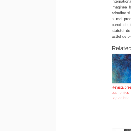
internation
imaginea b
atitudine s
si mai preo
punct de i
statutul de
astfel de pi
Relate
Revista pre
economice-
septembrie