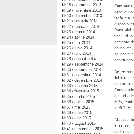
Nr.18 / octombrie 2013
Cum arata 
Nr.19 / noiembrie 2013
debit cu o
Nr.20 / decembrie 2013
tarife mai 
Nr.21 / ianuarie 2014
disponibilit
Nr.22 / februarie 2014
Pana aici p
Nr.23 / martie 2014
fideli si 
Nr.24 / aprilie 2014
porneste de
Nr.25 / mai 2014
Nr.26 / iunie 2014
cauza etc, 
Nr.27 / iulie 2014
se poate c
Nr.28 / august 2014
pentru copii
Nr.29 / septembrie 2014
Nr.30 / octombrie 2014
De ce recu
Nr.31 / noiembrie 2014
lichiditati
Nr.32 / decembrie 2014
pentru a o
Nr.33 / ianuarie 2015
Comparativ
Nr.34 / februarie 2015
costuri adm
Nr.35 / martie 2015
Nr.36 / aprilie 2015
30%, confor
Nr.37 / mai 2015
al BCR-Ers
Nr.38 / iunie 2015
Nr.39 / iulie 2015
Al doilea f
Nr.40 / august 2015
la un nou s
Nr.41 / septembrie 2015
cadrul aces