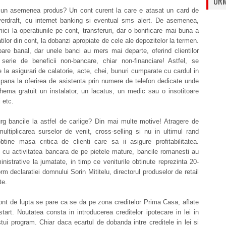
URM
un asemenea produs? Un cont curent la care e atasat un card de
verdraft, cu internet banking si eventual sms alert. De asemenea,
mici la operatiunile pe cont, transferuri, dar o bonificare mai buna a
atilor din cont, la dobanzi apropiate de cele ale depozitelor la termen.
are banal, dar unele banci au mers mai departe, oferind clientilor
o serie de beneficii non-bancare, chiar non-financiare! Astfel, se
 la asigurari de calatorie, acte, chei, bunuri cumparate cu cardul in
pana la oferirea de asistenta prin numere de telefon dedicate unde
hema gratuit un instalator, un lacatus, un medic sau o insotitoare
 etc.
rg bancile la astfel de carlige? Din mai multe motive! Atragere de
, multiplicarea surselor de venit, cross-selling si nu in ultimul rand
btine masa critica de clienti care sa ii asigure profitabilitatea.
 cu activitatea bancara de pe pietele mature, bancile romanesti au
inistrative la jumatate, in timp ce veniturile obtinute reprezinta 20-
m declaratiei domnului Sorin Mititelu, directorul produselor de retail
te.
ront de lupta se pare ca se da pe zona creditelor Prima Casa, aflate
tart. Noutatea consta in introducerea creditelor ipotecare in lei in
tui program. Chiar daca ecartul de dobanda intre creditele in lei si