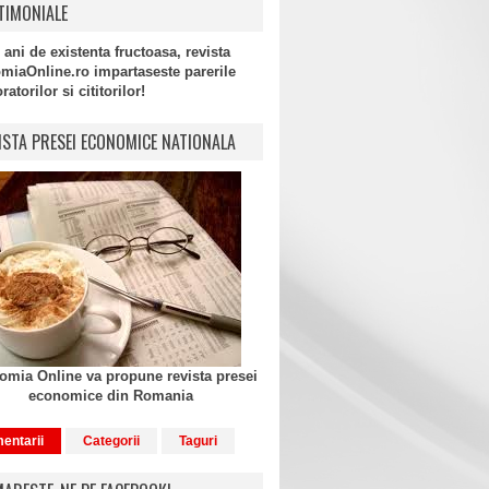
TIMONIALE
 ani de existenta fructoasa, revista
miaOnline.ro impartaseste parerile
atorilor si cititorilor!
ISTA PRESEI ECONOMICE NATIONALA
mia Online va propune revista presei
economice din Romania
entarii
Categorii
Taguri