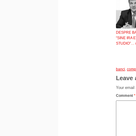
DESPRE BA
“SINE IRA E
STUDIO”… (
banci
,
compe
Leave 
Your email 
Comment
*