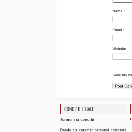
Name
*
Email
*
Website
Save my nam
CONDITII LEGALE
Termeni si conditii
-----------------------------------------------------
Datele cu caracter personal colectate