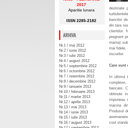
2017
destinate 
Aparitie lunara
turbulentel
bancilor de
ISSN 2285-2182
din tara no
clientilor
ARHIVA
pregnant pe
mama) sub 
Nr.1 / mai 2012
mai fidele,
Nr.2 / iunie 2012
riscurilor.
Nr.3 / iulie 2012
Nr.4 / august 2012
Care sunt 
Nr.5 / septembrie 2012
Nr.6 / octombrie 2012
Nr.7 / noiembrie 2012
In ultimul
Nr.8 / decembrie 2012
complexe, 
Nr.9 / ianuarie 2013
bancare. Cl
Nr.10 / februarie 2013
obtinute i
Nr.11 / martie 2013
impuneau mo
Nr.12 / aprilie 2013
macina din
Nr.13 / mai 2013
Produsul de
Nr.14 / iunie 2013
asemanarea 
Nr.15 / iulie 2013
Nr.16 / august 2013
cost standa
Nr.17 / septembrie 2013