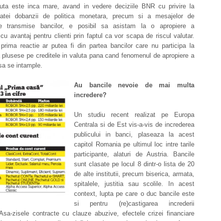
luta este inca mare, avand in vedere deciziile BNR cu privire la
atei dobanzii de politica monetara, precum si a mesajelor de
ne transmise bancilor, e posibil sa asistam la o apropiere a
 cu avantaj pentru clienti prin faptul ca vor scapa de riscul valutar.
prima reactie ar putea fi din partea bancilor care nu participa la
 plusese pe creditele in valuta pana cand fenomenul de apropiere a
sa se intample.
Au bancile nevoie de mai multa
incredere?
Un studiu recent realizat pe Europa
Centrala si de Est vis-a-vis de increderea
publicului in banci, plaseaza la acest
capitol Romania pe ultimul loc intre tarile
participante, alaturi de Austria. Bancile
sunt clasate pe locul 8 dintr-o lista de 20
de alte institutii, precum biserica, armata,
spitalele, justitia sau scolile. In acest
context, lupta pe care o duc bancile este
si pentru (re)castigarea increderii
 Asa-zisele contracte cu clauze abuzive, efectele crizei financiare