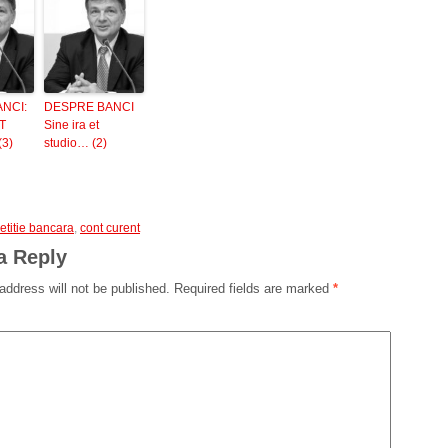
NCI:
DESPRE BANCI
T
Sine ira et
3)
studio… (2)
titie bancara
,
cont curent
a Reply
address will not be published.
Required fields are marked
*