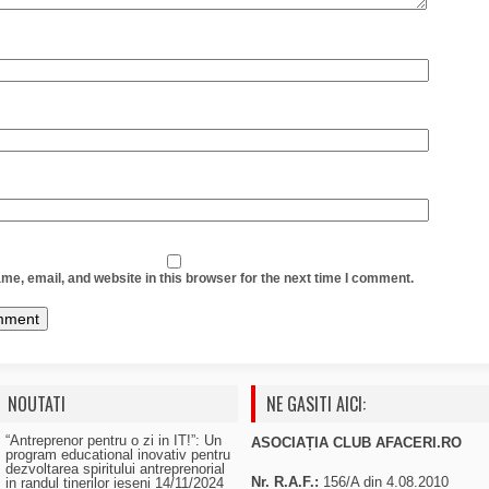
e, email, and website in this browser for the next time I comment.
NOUTATI
NE GASITI AICI:
“Antreprenor pentru o zi in IT!”: Un
ASOCIAȚIA CLUB AFACERI.RO
program educational inovativ pentru
dezvoltarea spiritului antreprenorial
Nr. R.A.F.:
156/A din 4.08.2010
in randul tinerilor ieseni
14/11/2024