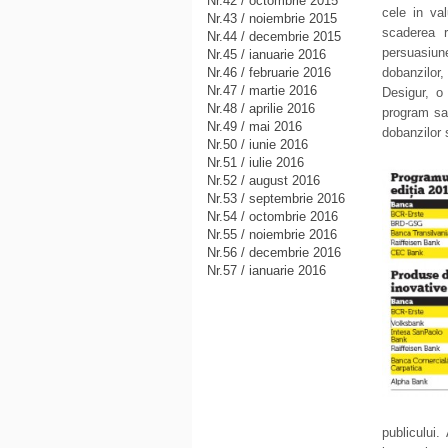
Nr.42 / octombrie 2015
cele in va
Nr.43 / noiembrie 2015
scaderea r
Nr.44 / decembrie 2015
persuasiu
Nr.45 / ianuarie 2016
Nr.46 / februarie 2016
dobanzilor,
Nr.47 / martie 2016
Desigur, o 
Nr.48 / aprilie 2016
program sa
Nr.49 / mai 2016
dobanzilor 
Nr.50 / iunie 2016
Nr.51 / iulie 2016
Nr.52 / august 2016
Nr.53 / septembrie 2016
Nr.54 / octombrie 2016
Nr.55 / noiembrie 2016
Nr.56 / decembrie 2016
Nr.57 / ianuarie 2016
publicului.