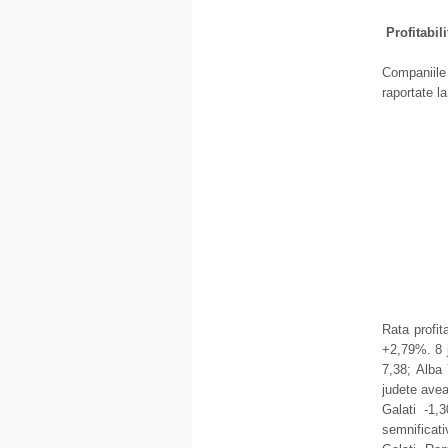
Profitabil
Companiile 
raportate l
Rata profit
+2,79%. 8 j
7,38; Alba
judete aveau
Galati -1,
semnificat