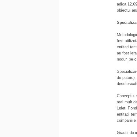
adica 12,69
obiectul ana
Specializar
Metodologic,
fost utiliz
entitati ter
au fost ier
noduri pe c
Specializar
de putere), 
descrescato
Conceptul e
mai mult de
judet. Pond
entitatii te
companiile 
Gradul de i