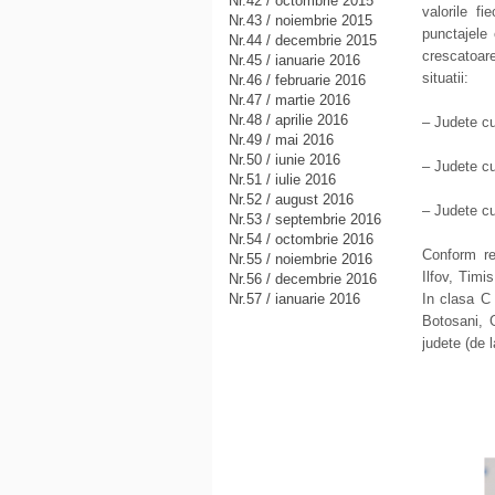
Nr.42 / octombrie 2015
valorile f
Nr.43 / noiembrie 2015
punctajele 
Nr.44 / decembrie 2015
crescatoar
Nr.45 / ianuarie 2016
situatii:
Nr.46 / februarie 2016
Nr.47 / martie 2016
Nr.48 / aprilie 2016
– Judete cu
Nr.49 / mai 2016
Nr.50 / iunie 2016
– Judete c
Nr.51 / iulie 2016
Nr.52 / august 2016
– Judete cu
Nr.53 / septembrie 2016
Nr.54 / octombrie 2016
Conform re
Nr.55 / noiembrie 2016
Ilfov, Timi
Nr.56 / decembrie 2016
Nr.57 / ianuarie 2016
In clasa C 
Botosani, G
judete (de 