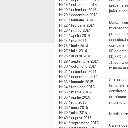
Nr.18 / octombrie 2013
prezentarea
Nr.19 / noiembrie 2013
judet si re
Nr.20 / decembrie 2013
Nr.21 / ianuarie 2014
Dupa cum 
Nr.22 / februarie 2014
microecono
Nr.23 / martie 2014
pe judete s
Nr.24 / aprilie 2014
considerat
Nr.25 / mai 2014
companii no
Nr.26 / iunie 2014
Nr.27 / iulie 2014
80 de activ
Nr.28 / august 2014
99,88% din
Nr.29 / septembrie 2014
afaceri a c
Nr.30 / octombrie 2014
miliarde eu
Nr.31 / noiembrie 2014
Nr.32 / decembrie 2014
S-a urmari
Nr.33 / ianuarie 2015
teritoriale
Nr.34 / februarie 2015
densitatea 
Nr.35 / martie 2015
de afaceri 
Nr.36 / aprilie 2015
Nr.37 / mai 2015
maxime si m
Nr.38 / iunie 2015
Nr.39 / iulie 2015
Ierarhizar
Nr.40 / august 2015
Nr.41 / septembrie 2015
Ca metoda d