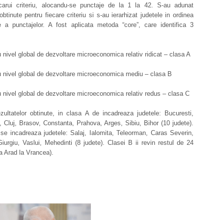
iecarui criteriu, alocandu-se punctaje de la 1 la 42. S-au adunat
obtinute pentru fiecare criteriu si s-au ierarhizat judetele in ordinea
e a punctajelor. A fost aplicata metoda “core”, care identifica 3
 nivel global de dezvoltare microeconomica relativ ridicat – clasa A
u nivel global de dezvoltare microeconomica mediu – clasa B
 nivel global de dezvoltare microeconomica relativ redus – clasa C
zultatelor obtinute, in clasa A de incadreaza judetele: Bucuresti,
s, Cluj, Brasov, Constanta, Prahova, Arges, Sibiu, Bihor (10 judete).
se incadreaza judetele: Salaj, Ialomita, Teleorman, Caras Severin,
iurgiu, Vaslui, Mehedinti (8 judete). Clasei B ii revin restul de 24
la Arad la Vrancea).