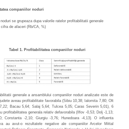
itatea companiilor noduri
noduri se grupeaza dupa valorile ratelor profitabilitatii generale
a cifra de afaceri (Rb/CA, %)
Tabel 1. Profitabilitatea companiilor noduri
abilitatii generale a ansamblului companiilor noduri analizate este de
udete aveau profitabilitate favorabila (Sibiu 10,38; Ialomita 7,80; Olt
 7,22; Bacau 5,64; Salaj 5,64; Tulcea 5,05; Caras Severin 5,01), 6
 profitabilitatea generala relativ defavorabila (Ilfov -0,53; Dolj -1,13;
30; Constanta -2,10; Giurgiu -3,76; Hunedoara -4,13). O influenta
iva au avut-o rezultatele negative ale companiilor Arcelor Mittal