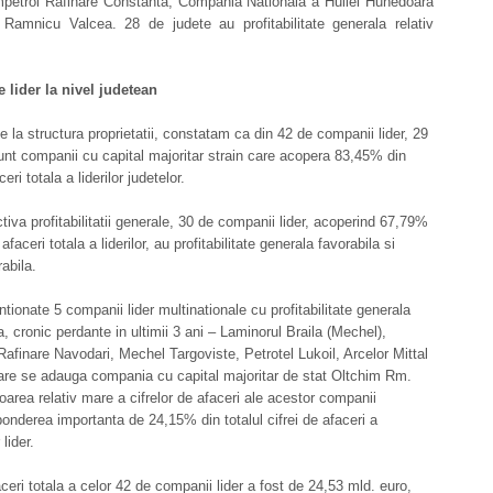
mpetrol Rafinare Constanta, Compania Nationala a Huilei Hunedoara
 Ramnicu Valcea. 28 de judete au profitabilitate generala relativ
 lider la nivel judetean
e la structura proprietatii, constatam ca din 42 de companii lider, 29
nt companii cu capital majoritar strain care acopera 83,45% din
ceri totala a liderilor judetelor.
tiva profitabilitatii generale, 30 de companii lider, acoperind 67,79%
 afaceri totala a liderilor, au profitabilitate generala favorabila si
rabila.
tionate 5 companii lider multinationale cu profitabilitate generala
a, cronic perdante in ultimii 3 ani – Laminorul Braila (Mechel),
afinare Navodari, Mechel Targoviste, Petrotel Lukoil, Arcelor Mittal
care se adauga compania cu capital majoritar de stat Oltchim Rm.
oarea relativ mare a cifrelor de afaceri ale acestor companii
onderea importanta de 24,15% din totalul cifrei de afaceri a
lider.
aceri totala a celor 42 de companii lider a fost de 24,53 mld. euro,