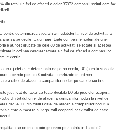
% din totalul cifrei de afaceri a celor 35972 companii noduri care fac
lizei!
ile
 pentru determinarea specializarii judetelor la nivel de activitati a
ata analiza pe decile. Ca urmare, toate companiile noduri ale unei
itoriale au fost grupate pe cele 80 de activitati selectate si acestea
arhizate in ordinea descrescatoare a cifrei de afaceri a companiilor
are le contin.
ea unui judet este determinata de prima decila, D0 (numita si decila
care cuprinde primele 8 activitati ierarhizate in ordinea
are a cifrei de afaceri a companiilor noduri pe care le contine.
ste justificat de faptul ca toate decilele D0 ale judetelor acopera
 50% din totalul cifrei de afaceri a companiilor noduri la nivel de
erea decilei D0 din totalul cifrei de afaceri a companiilor noduri a
ritoriale este o masura a inegalitatii acoperirii activitatilor de catre
noduri.
negalitate se defineste prin gruparea prezentata in Tabelul 2.