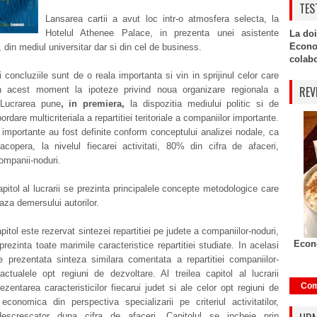
TES
Lansarea cartii a avut loc intr-o atmosfera selecta, la
Hotelul Athenee Palace, in prezenta unei asistente
La doi
Econo
din mediul universitar dar si din cel de business.
colabor
 concluziile sunt de o reala importanta si vin in sprijinul celor care
REV
n acest moment la ipoteze privind noua organizare regionala a
Lucrarea pune
,
in premiera
,
la dispozitia mediului politic si de
ordare multicriteriala a repartitiei teritoriale a companiilor importante.
importante au fost definite conform conceptului analizei nodale, ca
acopera, la nivelul fiecarei activitati, 80% din cifra de afaceri,
ompanii-noduri.
apitol al lucrarii se prezinta principalele concepte metodologice care
baza demersului autorilor.
pitol este rezervat sintezei repartitiei pe judete a companiilor-noduri,
Econo
prezinta toate marimile caracteristice repartitiei studiate. In acelasi
e prezentata sinteza similara comentata a repartitiei companiilor-
ctualele opt regiuni de dezvoltare. Al treilea capitol al lucrarii
Com
ezentarea caracteristicilor fiecarui judet si ale celor opt regiuni de
economica din perspectiva specializarii pe criteriul activitatilor,
escrescator dupa cifra de afaceri. Capitolul se incheie prin