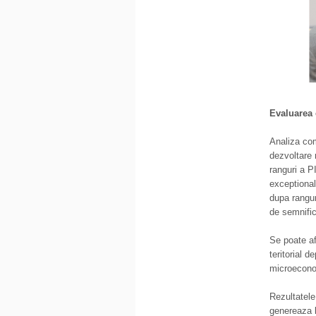
Evaluarea
Analiza com
dezvoltare 
ranguri a PI
exceptional
dupa rangur
de semnific
Se poate af
teritorial 
microeconom
Rezultatele
genereaza l