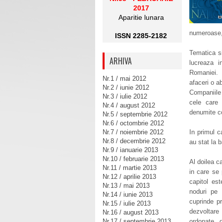
2017
Aparitie lunara
numeroase, 
ISSN 2285-2182
Tematica si
ARHIVA
lucreaza i
Romaniei. 
Nr.1 / mai 2012
afaceri o ab
Nr.2 / iunie 2012
Companiile 
Nr.3 / iulie 2012
cele care 
Nr.4 / august 2012
denumite c
Nr.5 / septembrie 2012
Nr.6 / octombrie 2012
Nr.7 / noiembrie 2012
In primul c
Nr.8 / decembrie 2012
au stat la 
Nr.9 / ianuarie 2013
Nr.10 / februarie 2013
Al doilea ca
Nr.11 / martie 2013
in care se 
Nr.12 / aprilie 2013
capitol est
Nr.13 / mai 2013
noduri pe a
Nr.14 / iunie 2013
cuprinde pr
Nr.15 / iulie 2013
dezvoltare 
Nr.16 / august 2013
Nr.17 / septembrie 2013
ordonate d