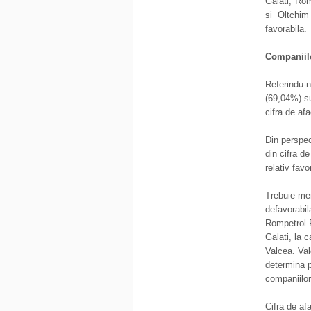
Galati, Ro
si Oltchim
favorabila.
Companiile
Referindu-n
(69,04%) su
cifra de afa
Din perspec
din cifra de
relativ favo
Trebuie men
defavorabil
Rompetrol R
Galati, la 
Valcea. Val
determina p
companiilor 
Cifra de af