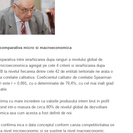
 comparativa micro si macroeconomica
parativa intre ierarhizarea dupa ranguri a nivelului global de
microeconomica agregat pe cele 4 criterii si ierarhizarea dupa
B la nivelul fiecareia dintre cele 42 de entitati teritoriale ne arata o
a corelatie calitativa. Coeficientul calitativ de corelatie Spearman
i este r = 0,891, cu o determinatie de 79,4%, cu cel mai inalt grad
atie.
irma cu mare incredere ca valorile produsului intern brut in profil
depind intr-o masura de circa 80% de nivelul global de dezvoltare
ica asa cum acesta a fost definit de noi.
 confirma inca o data conceptul conform caruia competitivitatea se
a nivel microeconomic si se sustine la nivel macroeconomic.