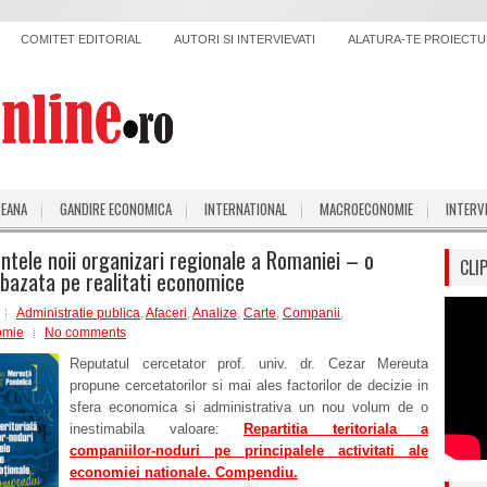
COMITET EDITORIAL
AUTORI SI INTERVIEVATI
ALATURA-TE PROIECTUL
PEANA
GANDIRE ECONOMICA
INTERNATIONAL
MACROECONOMIE
INTERV
tele noii organizari regionale a Romaniei – o
CLI
bazata pe realitati economice
Administratie publica
,
Afaceri
,
Analize
,
Carte
,
Companii
,
omie
No comments
Reputatul cercetator prof. univ. dr. Cezar Mereuta
propune cercetatorilor si mai ales factorilor de decizie in
sfera economica si administrativa un nou volum de o
inestimabila valoare:
Repartitia teritoriala a
companiilor-noduri pe principalele activitati ale
economiei nationale. Compendiu.