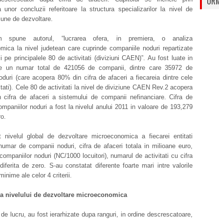
URM
 unor concluzii referitoare la structura specializarilor la nivel de
giune de dezvoltare.
spune autorul, “lucrarea ofera, in premiera, o analiza
mica la nivel judetean care cuprinde companiile noduri repartizate
i pe principalele 80 de activitati (diviziuni CAEN)”. Au fost luate in
ie un numar total de 421056 de companii, dintre care 35972 de
duri (care acopera 80% din cifra de afaceri a fiecareia dintre cele
itati). Cele 80 de activitati la nivel de diviziune CAEN Rev.2 acopera
 cifra de afaceri a sistemului de companii nefinanciare. Cifra de
ompaniilor noduri a fost la nivelul anului 2011 in valoare de 193,279
ro.
t nivelul global de dezvoltare microeconomica a fiecarei entitati
: numar de companii noduri, cifra de afaceri totala in milioane euro,
companiilor noduri (NC/1000 locuitori), numarul de activitati cu cifra
diferita de zero. S-au constatat diferente foarte mari intre valorile
inime ale celor 4 criterii.
ea nivelului de dezvoltare
microeconomica
e lucru, au fost ierarhizate dupa ranguri, in ordine descrescatoare,