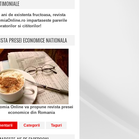
TIMONIALE
 ani de existenta fructoasa, revista
miaOnline.ro impartaseste parerile
atorilor si cititorilor!
ISTA PRESEI ECONOMICE NATIONALA
mia Online va propune revista presei
economice din Romania
entarii
Categorii
Taguri