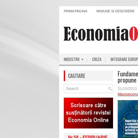
PRIMA PAGINA
MISIUNE SI DESCRIERE
»
INDUSTRII
CRIZA
INTEGRARE EURO
Fundamen
CAUTARE
propune 
31/10/2013
Macroecon
Nr.58 - FEBRUARIE