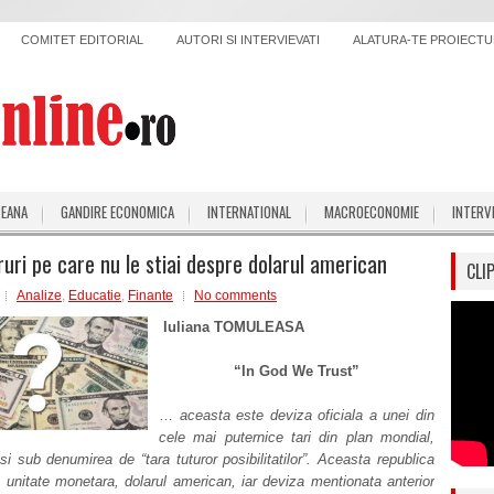
COMITET EDITORIAL
AUTORI SI INTERVIEVATI
ALATURA-TE PROIECTUL
PEANA
GANDIRE ECONOMICA
INTERNATIONAL
MACROECONOMIE
INTERV
ruri pe care nu le stiai despre dolarul american
CLI
Analize
,
Educatie
,
Finante
No comments
Iuliana TOMULEASA
“In God We Trust”
…
aceasta este deviza oficiala a unei din
cele mai puternice tari din plan mondial,
i sub denumirea de “tara tuturor posibilitatilor”. Aceasta republica
unitate monetara, dolarul american, iar deviza mentionata anterior