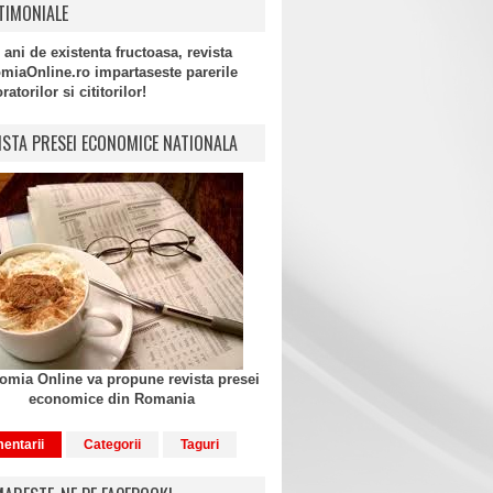
TIMONIALE
 ani de existenta fructoasa, revista
miaOnline.ro impartaseste parerile
atorilor si cititorilor!
ISTA PRESEI ECONOMICE NATIONALA
mia Online va propune revista presei
economice din Romania
entarii
Categorii
Taguri