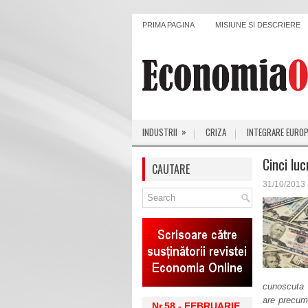
PRIMA PAGINA
MISIUNE SI DESCRIERE
»
INDUSTRII
CRIZA
INTEGRARE EURO
Cinci luc
CAUTARE
31/10/2013
cunoscuta s
are precum 
Nr.58 - FEBRUARIE