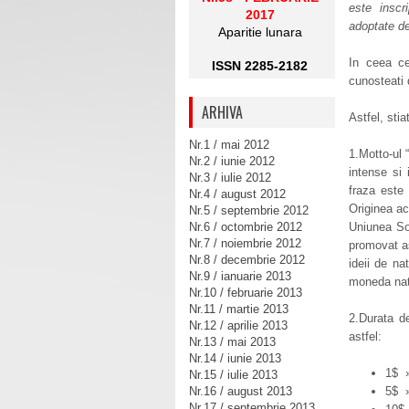
este inscr
2017
adoptate d
Aparitie lunara
In ceea ce
ISSN 2285-2182
cunosteati 
ARHIVA
Astfel, stia
Nr.1 / mai 2012
1.Motto-ul 
Nr.2 / iunie 2012
intense si 
Nr.3 / iulie 2012
fraza este 
Nr.4 / august 2012
Originea ac
Nr.5 / septembrie 2012
Nr.6 / octombrie 2012
Uniunea Sov
Nr.7 / noiembrie 2012
promovat a
Nr.8 / decembrie 2012
ideii de na
Nr.9 / ianuarie 2013
moneda nati
Nr.10 / februarie 2013
Nr.11 / martie 2013
2.Durata d
Nr.12 / aprilie 2013
astfel:
Nr.13 / mai 2013
Nr.14 / iunie 2013
1$ »
Nr.15 / iulie 2013
Nr.16 / august 2013
5$ »
Nr.17 / septembrie 2013