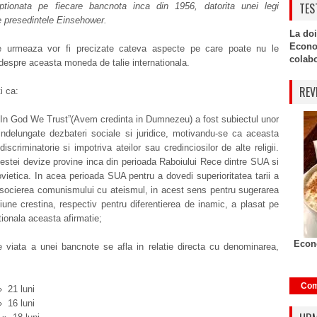
TES
iptionata pe fiecare bancnota inca din 1956, datorita unei legi
e presedintele Einsehower.
La doi
Econo
 urmeaza vor fi precizate cateva aspecte pe care poate nu le
colabor
despre aceasta moneda de talie internationala.
REV
ti ca:
“In God We Trust”(Avem credinta in Dumnezeu) a fost subiectul unor
indelungate dezbateri sociale si juridice, motivandu-se ca aceasta
discriminatorie si impotriva ateilor sau credinciosilor de alte religii.
estei devize provine inca din perioada Raboiului Rece dintre SUA si
ietica. In acea perioada SUA pentru a dovedi superioritatea tarii a
socierea comunismului cu ateismul, in acest sens pentru sugerarea
tiune crestina, respectiv pentru diferentierea de inamic, a plasat pe
onala aceasta afirmatie;
Econo
e viata a unei bancnote se afla in relatie directa cu denominarea,
Com
 21 luni
 16 luni