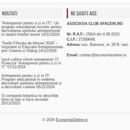
NOUTATI
NE GASITI AICI:
“Antreprenor pentru o zi in IT!”: Un
ASOCIAȚIA CLUB AFACERI.RO
program educational inovativ pentru
dezvoltarea spiritului antreprenorial
Nr. R.A.F.:
156/A din 4.08.2010
in randul tinerilor ieseni
14/11/2024
C.I.F.:
27269648;
“Serile Filmului de Afaceri 2024” –
Adresa:
sos. Barnova, nr. 29 B, Iasi.
Inspiratie si Educatie Antreprenoriala
prin Cinema si Dialog
14/11/2024
Email:
contact@economiaonline.ro
Iasul cultiva viitorii antreprenori IT:
Proiectul “Antreprenor pentru o zi in
IT”
07/11/2024
Antreprenor pentru o zi in IT!
Program educational in vederea
dezvoltarii spiritului antreprenorial si
a dezvoltarii carierei
05/11/2024
O companie britanica isi deschide
birou la Iasi si face recrutari
20/12/2023
© 2026
EconomiaOnline.ro