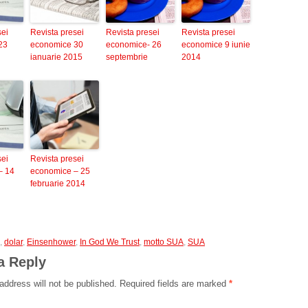
sei
Revista presei
Revista presei
Revista presei
23
economice 30
economice- 26
economice 9 iunie
ianuarie 2015
septembrie
2014
sei
Revista presei
– 14
economice – 25
februarie 2014
,
dolar
,
Einsenhower
,
In God We Trust
,
motto SUA
,
SUA
a Reply
address will not be published.
Required fields are marked
*