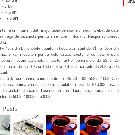
URM
» 18 luni
» 2 ani
» 4.5 ani
 » 7.5 ani
nta, la un moment dat, majoritatea persoanelor s-au intrebat de cate
e sa traga de bancnota pentru a se rupe in doua … Raspunsul corect
0 ori;
iv 45% din bancnotele tiparite in fiecare an sunt de 1$, iar 95% din
ilizate ca inlocuitori pentru cele uzate. Costurile de tiparire sunt
te pentru fiecare bancnota in parte, astfel bancnotele de 1$ si 2$
enti, cele de 5$, 10$ si 100$ costa 9.9 centi iar cele de 20$ si 50$
centi;
nt in SUA sunt emise bancnote de 1$, 2$, 5$, 10$, 50$ si 100$. Cea
ancnota emisa vreodata pentru circulatie a fost de 10.000$, insa a
 din cirulatie din cauza lipsei de utilizare, lucru ce s-a remarcat si in
rilor de 500$, 1000$ si 5000$.
d Posts