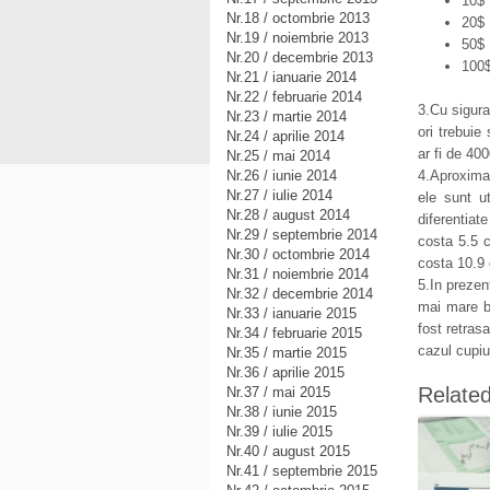
10$ 
Nr.18 / octombrie 2013
20$ 
Nr.19 / noiembrie 2013
50$ 
Nr.20 / decembrie 2013
100$
Nr.21 / ianuarie 2014
Nr.22 / februarie 2014
3.Cu sigura
Nr.23 / martie 2014
ori trebui
Nr.24 / aprilie 2014
ar fi de 400
Nr.25 / mai 2014
Nr.26 / iunie 2014
4.Aproximat
Nr.27 / iulie 2014
ele sunt ut
Nr.28 / august 2014
diferentia
Nr.29 / septembrie 2014
costa 5.5 c
Nr.30 / octombrie 2014
costa 10.9 
Nr.31 / noiembrie 2014
5.In preze
Nr.32 / decembrie 2014
mai mare b
Nr.33 / ianuarie 2015
fost retrasa
Nr.34 / februarie 2015
cazul cupiu
Nr.35 / martie 2015
Nr.36 / aprilie 2015
Relate
Nr.37 / mai 2015
Nr.38 / iunie 2015
Nr.39 / iulie 2015
Nr.40 / august 2015
Nr.41 / septembrie 2015